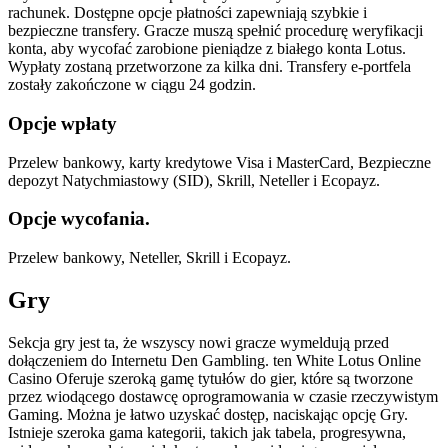
rachunek. Dostępne opcje płatności zapewniają szybkie i
bezpieczne transfery. Gracze muszą spełnić procedurę weryfikacji
konta, aby wycofać zarobione pieniądze z białego konta Lotus.
Wypłaty zostaną przetworzone za kilka dni. Transfery e-portfela
zostały zakończone w ciągu 24 godzin.
Opcje wpłaty
Przelew bankowy, karty kredytowe Visa i MasterCard, Bezpieczne
depozyt Natychmiastowy (SID), Skrill, Neteller i Ecopayz.
Opcje wycofania.
Przelew bankowy, Neteller, Skrill i Ecopayz.
Gry
Sekcja gry jest ta, że wszyscy nowi gracze wymeldują przed
dołączeniem do Internetu Den Gambling. ten
White Lotus Online
Casino
Oferuje szeroką gamę tytułów do gier, które są tworzone
przez wiodącego dostawcę oprogramowania w czasie rzeczywistym
Gaming. Można je łatwo uzyskać dostęp, naciskając opcję Gry.
Istnieje szeroka gama kategorii, takich jak tabela, progresywna,