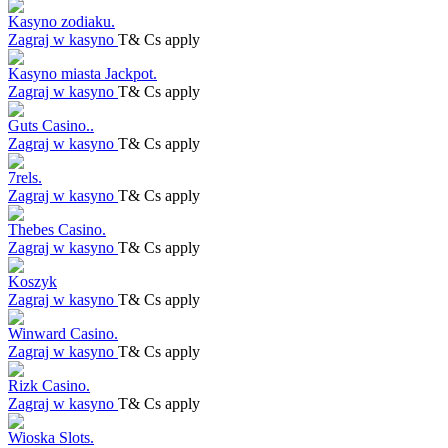
Kasyno zodiaku.
Zagraj w kasyno
T& Cs apply
Kasyno miasta Jackpot.
Zagraj w kasyno
T& Cs apply
Guts Casino..
Zagraj w kasyno
T& Cs apply
7rels.
Zagraj w kasyno
T& Cs apply
Thebes Casino.
Zagraj w kasyno
T& Cs apply
Koszyk
Zagraj w kasyno
T& Cs apply
Winward Casino.
Zagraj w kasyno
T& Cs apply
Rizk Casino.
Zagraj w kasyno
T& Cs apply
Wioska Slots.