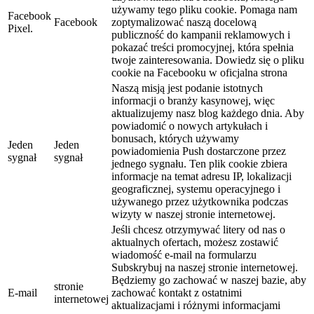
używamy tego pliku cookie. Pomaga nam
Facebook
Facebook
zoptymalizować naszą docelową
Pixel.
publiczność do kampanii reklamowych i
pokazać treści promocyjnej, która spełnia
twoje zainteresowania. Dowiedz się o pliku
cookie na Facebooku w oficjalna strona
Naszą misją jest podanie istotnych
informacji o branży kasynowej, więc
aktualizujemy nasz blog każdego dnia. Aby
powiadomić o nowych artykułach i
bonusach, których używamy
Jeden
Jeden
powiadomienia Push dostarczone przez
sygnał
sygnał
jednego sygnału. Ten plik cookie zbiera
informacje na temat adresu IP, lokalizacji
geograficznej, systemu operacyjnego i
używanego przez użytkownika podczas
wizyty w naszej stronie internetowej.
Jeśli chcesz otrzymywać litery od nas o
aktualnych ofertach, możesz zostawić
wiadomość e-mail na formularzu
Subskrybuj na naszej stronie internetowej.
Będziemy go zachować w naszej bazie, aby
stronie
E-mail
zachować kontakt z ostatnimi
internetowej
aktualizacjami i różnymi informacjami