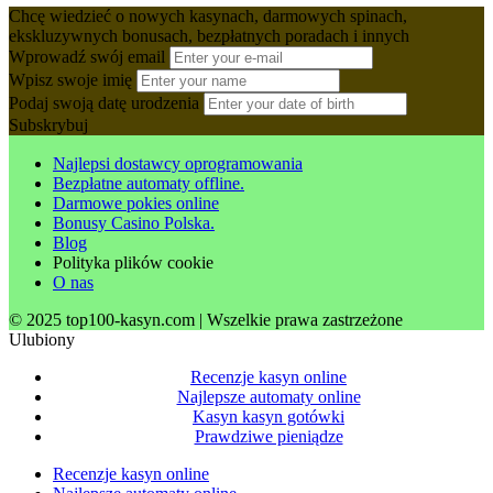
Chcę wiedzieć o nowych kasynach, darmowych spinach,
ekskluzywnych bonusach, bezpłatnych poradach i innych
Wprowadź swój email
Wpisz swoje imię
Podaj swoją datę urodzenia
Subskrybuj
Najlepsi dostawcy oprogramowania
Bezpłatne automaty offline.
Darmowe pokies online
Bonusy Casino Polska.
Blog
Polityka plików cookie
O nas
© 2025 top100-kasyn.com | Wszelkie prawa zastrzeżone
Ulubiony
Recenzje kasyn online
Najlepsze automaty online
Kasyn kasyn gotówki
Prawdziwe pieniądze
Recenzje kasyn online